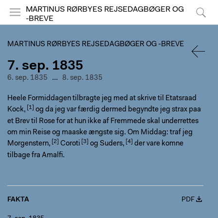
MARTINUS RØRBYES REJSEDAGBØGER OG
-BREVE
Menu
Søg
MARTINUS RØRBYES REJSEDAGBØGER OG -BREVE
7. sep. 1835
TILBA
6. sep. 1835
...
8. sep. 1835
Heele Formiddagen tilbragte jeg med at
skrive til Etatsraad
Kock,
og da jeg var færdig dermed begyndte jeg strax paa
et Brev til Rose for at hun ikke af Fremmede skal underrettes
om min Reise og maaske ængste sig. Om Middag: traf jeg
Morgenstern,
Coroti
og
Suders,
der vare komne
tilbage fra Amalfi.
FAKTA
PDF