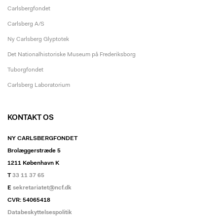
Carlsbergfondet
Carlsberg A/S
Ny Carlsberg Glyptotek
Det Nationalhistoriske Museum på Frederiksborg
Tuborgfondet
Carlsberg Laboratorium
KONTAKT OS
NY CARLSBERGFONDET
Brolæggerstræde 5
1211 København K
T
33 11 37 65
E
sekretariatet@ncf.dk
CVR: 54065418
Databeskyttelsespolitik