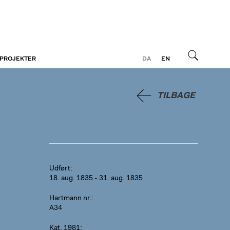
 PROJEKTER
DA
EN
Søg
TILBAGE
Udført
18. aug. 1835 - 31. aug. 1835
Hartmann nr.
A34
Kat. 1981