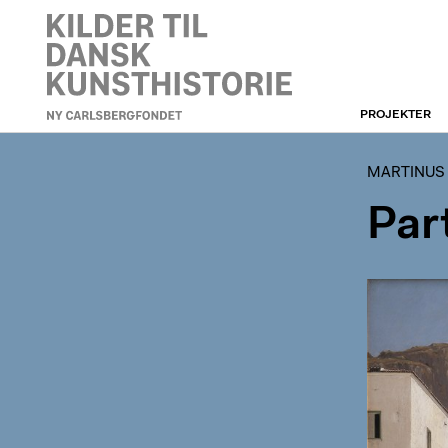
PROJEKTER
MARTINUS RØRBYES
REJSEDAGBØGER OG -
BREVE
MARTINUS
Part