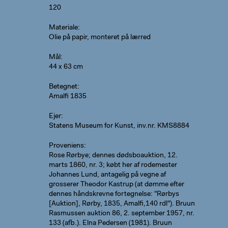
120
Materiale
Olie på papir, monteret på lærred
Mål
44 x 63 cm
Betegnet
Amalfi 1835
Ejer
Statens Museum for Kunst, inv.nr. KMS8884
Proveniens
Rose Rørbye; dennes dødsboauktion, 12.
marts 1860, nr. 3; købt her af rodemester
Johannes Lund, antagelig på vegne af
grosserer Theodor Kastrup (at dømme efter
dennes håndskrevne fortegnelse: "Rørbys
[Auktion], Rørby, 1835, Amalfi,140 rdl"). Bruun
Rasmussen auktion 86, 2. september 1957, nr.
133 (afb.). Elna Pedersen (1981). Bruun