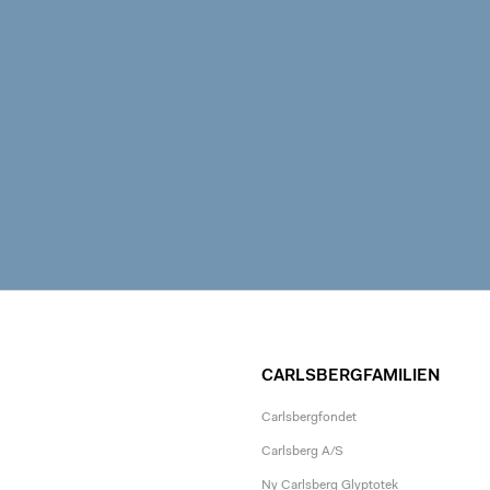
CARLSBERGFAMILIEN
Carlsbergfondet
Carlsberg A/S
Ny Carlsberg Glyptotek