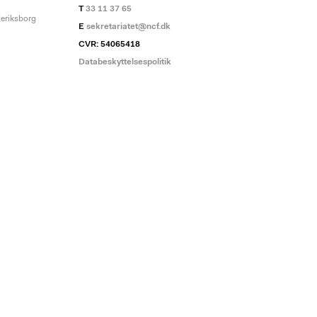
T
33 11 37 65
deriksborg
E
sekretariatet@ncf.dk
CVR: 54065418
Databeskyttelsespolitik