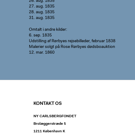
26. aug. 1835
27. aug. 1835
28. aug. 1835
31. aug. 1835
Omtalt i andre kilder
6. sep. 1835
Udstilling af Rørbyes rejsebilleder, februar 1838
Malerier solgt på Rose Rørbyes dødsboauktion
12. mar. 1860
KONTAKT OS
NY CARLSBERGFONDET
Brolæggerstræde 5
1211 København K