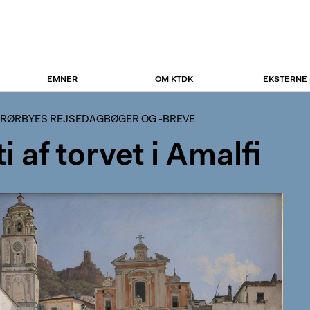
EMNER
OM KTDK
EKSTERNE
 RØRBYES REJSEDAGBØGER OG -BREVE
i af torvet i Amalfi