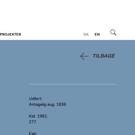
 PROJEKTER
DA
EN
Søg
TILBAGE
Udført
Antagelig aug. 1836
Kat. 1981
277
Ejer