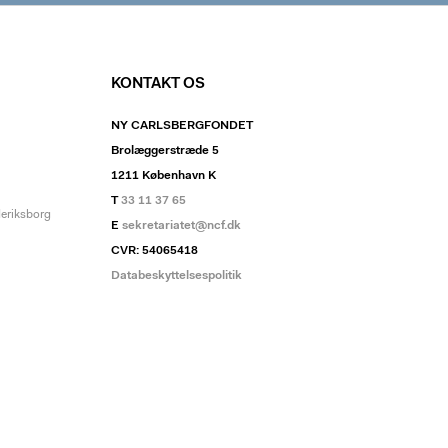
KONTAKT OS
NY CARLSBERGFONDET
Brolæggerstræde 5
1211 København K
T
33 11 37 65
deriksborg
E
sekretariatet@ncf.dk
CVR: 54065418
Databeskyttelsespolitik