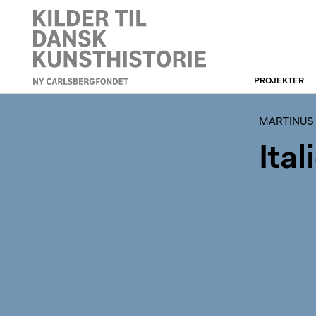
PROJEKTER
MARTINUS RØRBYES
REJSEDAGBØGER OG -
BREVE
MARTINUS
Ita