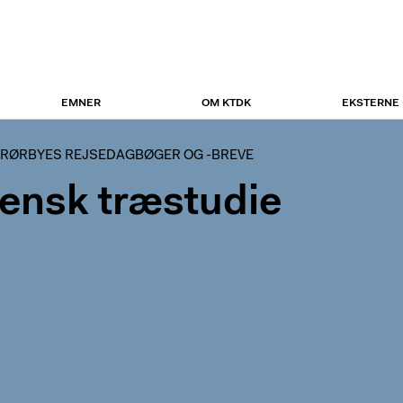
EMNER
OM KTDK
EKSTERNE
 RØRBYES REJSEDAGBØGER OG -BREVE
liensk træstudie