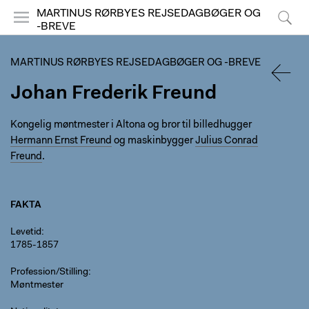
MARTINUS RØRBYES REJSEDAGBØGER OG
-BREVE
Menu
Søg
MARTINUS RØRBYES REJSEDAGBØGER OG -BREVE
Johan Frederik Freund
TILBA
Kongelig møntmester i Altona og bror til billedhugger
Hermann Ernst Freund
og maskinbygger
Julius Conrad
Freund
.
FAKTA
Levetid
1785-1857
Profession/Stilling
Møntmester