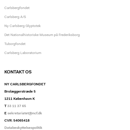
Carlsbergfondet
Carlsberg A/S
Ny Carlsberg Glyptotek
Det Nationalhistoriske Museum på Frederiksborg
Tuborgfondet
Carlsberg Laboratorium
KONTAKT OS
NY CARLSBERGFONDET
Brolæggerstræde 5
1211 København K
T
33 11 37 65
E
sekretariatet@ncf.dk
CVR: 54065418
Databeskyttelsespolitik