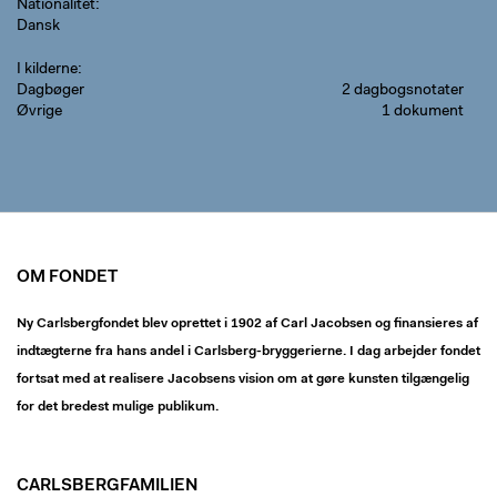
Nationalitet
Dansk
I kilderne
Dagbøger
2 dagbogsnotater
Øvrige
1 dokument
OM FONDET
Ny Carlsbergfondet blev oprettet i 1902 af Carl Jacobsen og finansieres af
indtægterne fra hans andel i Carlsberg-bryggerierne. I dag arbejder fondet
fortsat med at realisere Jacobsens vision om at gøre kunsten tilgængelig
for det bredest mulige publikum.
CARLSBERGFAMILIEN