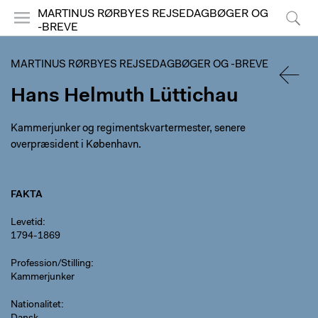
MARTINUS RØRBYES REJSEDAGBØGER OG
-BREVE
Menu
Søg
MARTINUS RØRBYES REJSEDAGBØGER OG -BREVE
Hans Helmuth Lüttichau
TILBA
Kammerjunker og regimentskvartermester, senere
overpræsident i København.
FAKTA
Levetid
1794-1869
Profession/Stilling
Kammerjunker
Nationalitet