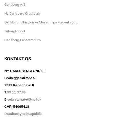
Carlsberg A/S
Ny Carlsberg Glyptotek
Det Nationalhistoriske Museum på Frederiksborg
Tuborgfondet
Carlsberg Laboratorium
KONTAKT OS
NY CARLSBERGFONDET
Brolæggerstræde 5
1211 København K
T
33 11 37 65
E
sekretariatet@ncf.dk
CVR: 54065418
Databeskyttelsespolitik