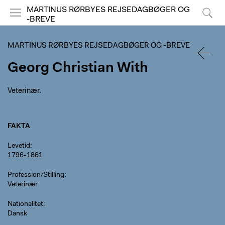
MARTINUS RØRBYES REJSEDAGBØGER OG
-BREVE
Menu
Søg
MARTINUS RØRBYES REJSEDAGBØGER OG -BREVE
Georg Christian With
TILBA
Veterinær.
FAKTA
Levetid
1796-1861
Profession/Stilling
Veterinær
Nationalitet
Dansk