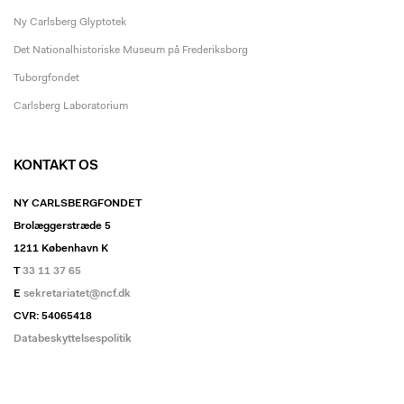
Ny Carlsberg Glyptotek
Det Nationalhistoriske Museum på Frederiksborg
Tuborgfondet
Carlsberg Laboratorium
KONTAKT OS
NY CARLSBERGFONDET
Brolæggerstræde 5
1211 København K
T
33 11 37 65
E
sekretariatet@ncf.dk
CVR: 54065418
Databeskyttelsespolitik