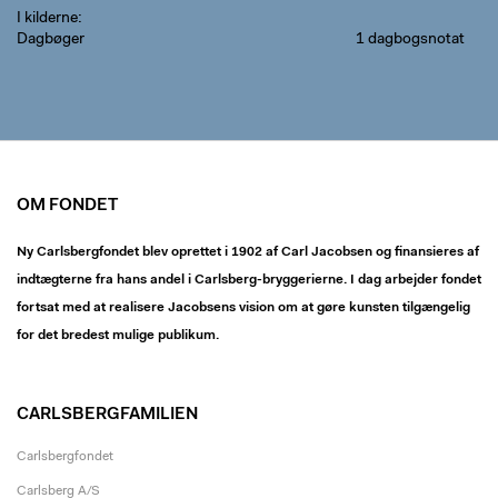
I kilderne
Dagbøger
1 dagbogsnotat
OM FONDET
Ny Carlsbergfondet blev oprettet i 1902 af Carl Jacobsen og finansieres af
indtægterne fra hans andel i Carlsberg-bryggerierne. I dag arbejder fondet
fortsat med at realisere Jacobsens vision om at gøre kunsten tilgængelig
for det bredest mulige publikum.
CARLSBERGFAMILIEN
Carlsbergfondet
Carlsberg A/S