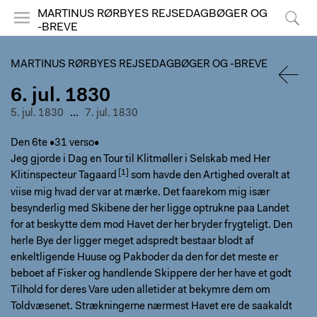
MARTINUS RØRBYES REJSEDAGBØGER OG
-BREVE
Menu
Søg
MARTINUS RØRBYES REJSEDAGBØGER OG -BREVE
6. jul. 1830
TILBA
5. jul. 1830
...
7. jul. 1830
Den 6te •31 verso•
Jeg gjorde i Dag en Tour til Klitmøller i Selskab med Her
Klitinspecteur Tagaard
som havde den Artighed overalt at
viise mig hvad der var at mærke. Det faarekom mig især
besynderlig med Skibene der her ligge optrukne paa Landet
for at beskytte dem mod Havet der her bryder frygteligt. Den
herle Bye der ligger meget adspredt bestaar blodt af
enkeltligende Huuse og Pakboder da den for det meste er
beboet af Fisker og handlende Skippere der her have et godt
Tilhold for deres Vare uden alletider at bekymre dem om
Toldvæsenet. Strækningerne nærmest Havet ere de saakaldt