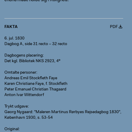
endnu maae holde sig i Rolighed.
FAKTA
PDF
6. jul. 1830
Dagbog A, side 31 recto – 32 recto
Dagbogens placering
Det kgl. Bibliotek NKS 2923, 4º
Omtalte personer
Andreas Emil Stockfleth Faye
Karen Christiane Faye, f. Stockfleth
Peter Emanuel Christian Thagaard
Anton Ivar Wittendorf
Trykt udgave
Georg Nygaard: "Maleren Martinus Rørbyes Rejsedagbog 1830",
København 1930, s. 53-54
Original