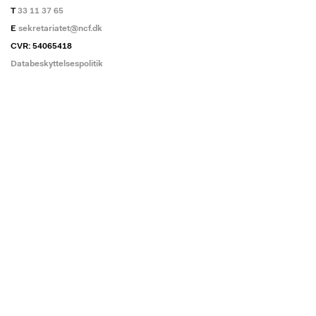
T
33 11 37 65
E
sekretariatet@ncf.dk
CVR: 54065418
Databeskyttelsespolitik