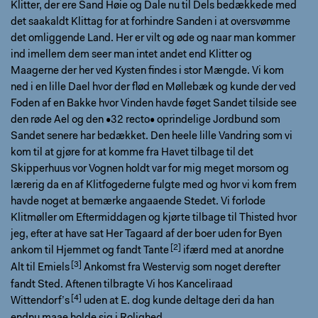
Klitter, der ere Sand Høie og Dale nu til Dels bedækkede med
det saakaldt Klittag for at forhindre Sanden i at oversvømme
det omliggende Land. Her er vilt og øde og naar man kommer
ind imellem dem seer man intet andet end Klitter og
Maagerne der her ved Kysten findes i stor Mængde. Vi kom
ned i en lille Dael hvor der flød en Møllebæk og kunde der ved
Foden af en Bakke hvor Vinden havde føget Sandet tilside see
den røde Ael og den •32 recto• oprindelige Jordbund som
Sandet senere har bedækket. Den heele lille Vandring som vi
kom til at gjøre for at komme fra Havet tilbage til det
Skipperhuus vor Vognen holdt var for mig meget morsom og
lærerig da en af Klitfogederne fulgte med og hvor vi kom frem
havde noget at bemærke angaaende Stedet. Vi forlode
Klitmøller om Eftermiddagen og kjørte tilbage til Thisted hvor
jeg, efter at have sat Her Tagaard af der boer uden for Byen
ankom til Hjemmet og fandt
Tante
ifærd med at anordne
Alt til
Emiels
Ankomst fra Westervig som noget derefter
fandt Sted. Aftenen tilbragte Vi hos
Kanceliraad
Wittendorf’s
uden at E. dog kunde deltage deri da han