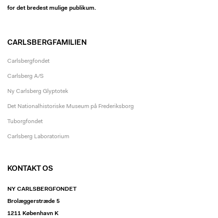
for det bredest mulige publikum.
CARLSBERGFAMILIEN
Carlsbergfondet
Carlsberg A/S
Ny Carlsberg Glyptotek
Det Nationalhistoriske Museum på Frederiksborg
Tuborgfondet
Carlsberg Laboratorium
KONTAKT OS
NY CARLSBERGFONDET
Brolæggerstræde 5
1211 København K