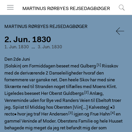
MARTINUS RØRBYES REJSEDAGBØGER
Menu
Search
MARTINUS RØRBYES REJSEDAGBØGER
2. Jun. 1830
BACK
1. Jun. 1830
...
3. Jun. 1830
Den 2de Juni
|Solskin| om Formiddagen beseet med
Gulberg
Riisskov
med de deriværende 2 Danseleiligheder hvoraf den
fornemmere var ganske net. Den heele Skov har med sine
Skrænte ned til Stranden noget tilfælles med Moens Klint.
Ligeledes beeseet Her
Oberst Guldbergs
Anlæg,
Venneminde uden for Bye ved Randers Veien til Ebeltoft troer
jeg. Spiist til Middag hos Obersten |Viin[...] Kalvesteg| •3
recto• hvor jeg traf Her
Andersen
igjen og Frue
Hahn
en
gammel Veninde af Moder. Oberstens Familie og hele Huuset
behagede mig meget da jeg ret befandt mig der som