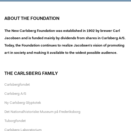
ABOUT THE FOUNDATION
The New Carlsberg Foundation was established in 1902 by brewer Carl
Jacobsen and is funded mainly by dividends from shares in Carlsberg A/S.
Today, the Foundation continues to realize Jacobsen’s vision of promoting
art in society and making it available to the widest possible audience.
THE CARLSBERG FAMILY
Carlsbergfondet
Carlsberg A/S
Ny Carlsberg Glyptotek
Det Nationalhistoriske Museum på Frederiksborg
Tuborgfondet
Carlsberg Laboratorium