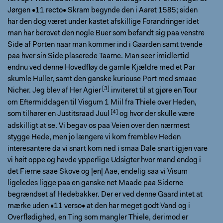
Jørgen •11 recto• Skram begynde den i Aaret 1585; siden
har den dog været under kastet afskillige Forandringer idet
man har berovet den nogle Buer som befandt sig paa venstre
Side af Porten naar man kommer ind i Gaarden samt tvende
paa hver sin Side plaserede Taarne. Man seer imidlertid
endnu ved denne Hovedfløy de gamle Kjældre med et Par
skumle Huller, samt den ganske kuriouse Port med smaae
Nicher. Jeg blev af Her
Agier
inviteret til at gjøre en Tour
om Eftermiddagen til Visgum 1 Miil fra Thiele over Heden,
som tilhører en
Justitsraad Juul
og hvor der skulle være
adskilligt at se. Vi begav os paa Veien over den nærmest
stygge Hede, men jo længere vi kom fremblev Heden
interesantere da vi snart kom ned i smaa Dale snart igjen vare
vi høit oppe og havde ypperlige Udsigter hvor mand endog i
det Fierne saae Skove og |en| Aae, endelig saa vi Visum
ligeledes ligge paa en ganske net Maade paa Siderne
begrændset af Hedebakker. Der er ved denne Gaard intet at
mærke uden •11 verso• at den har meget godt Vand og i
Overflødighed, en Ting som mangler Thiele, derimod er