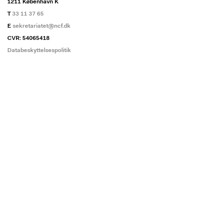
1211 København K
T
33 11 37 65
E
sekretariatet@ncf.dk
CVR: 54065418
Databeskyttelsespolitik