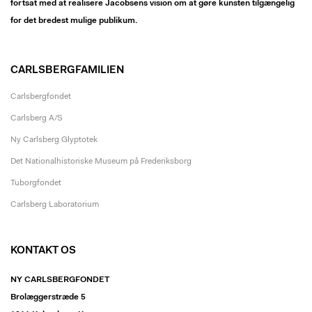
fortsat med at realisere Jacobsens vision om at gøre kunsten tilgængelig
for det bredest mulige publikum.
CARLSBERGFAMILIEN
Carlsbergfondet
Carlsberg A/S
Ny Carlsberg Glyptotek
Det Nationalhistoriske Museum på Frederiksborg
Tuborgfondet
Carlsberg Laboratorium
KONTAKT OS
NY CARLSBERGFONDET
Brolæggerstræde 5