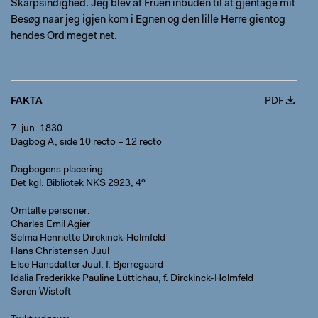
Skarpsindighed. Jeg blev af Fruen inbuden til at gjentage mit
Besøg naar jeg igjen kom i Egnen og den lille Herre gientog
hendes Ord meget net.
FAKTA
PDF
7. jun. 1830
Dagbog A, side 10 recto – 12 recto
Dagbogens placering
Det kgl. Bibliotek NKS 2923, 4º
Omtalte personer
Charles Emil Agier
Selma Henriette Dirckinck-Holmfeld
Hans Christensen Juul
Else Hansdatter Juul, f. Bjerregaard
Idalia Frederikke Pauline Lüttichau, f. Dirckinck-Holmfeld
Søren Wistoft