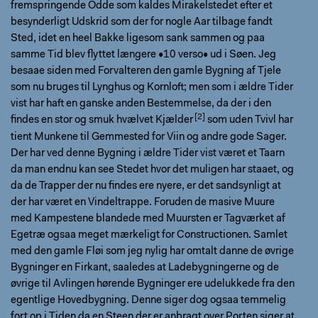
fremspringende Odde som kaldes Mirakelstedet efter et
besynderligt Udskrid som der for nogle Aar tilbage fandt
Sted, idet en heel Bakke ligesom sank sammen og paa
samme Tid blev flyttet længere •10 verso• ud i Søen. Jeg
besaae siden med Forvalteren den gamle Bygning af Tjele
som nu bruges til Lynghus og Kornloft; men som i ældre Tider
vist har haft en ganske anden Bestemmelse, da der i den
findes
en stor og smuk hvælvet Kjælder
som uden Tvivl har
tient Munkene til Gemmested for Viin og andre gode Sager.
Der har ved denne Bygning i ældre Tider vist været et Taarn
da man endnu kan see Stedet hvor det muligen har staaet, og
da de Trapper der nu findes ere nyere, er det sandsynligt at
der har været en Vindeltrappe. Foruden de masive Muure
med Kampestene blandede med Muursten er Tagværket af
Egetræ ogsaa meget mærkeligt for Constructionen. Samlet
med den gamle Fløi som jeg nylig har omtalt danne de øvrige
Bygninger en Firkant, saaledes at Ladebygningerne og de
øvrige til Avlingen hørende Bygninger ere udelukkede fra den
egentlige Hovedbygning. Denne siger dog ogsaa temmelig
fort op i Tiden da en Steen der er anbragt over Porten siger at