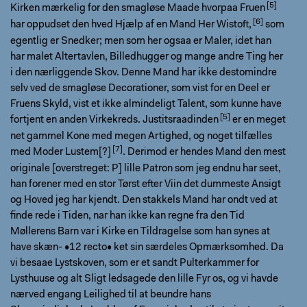
Kirken mærkelig for den smagløse Maade hvorpaa
Fruen
har oppudset den hved Hjælp af en Mand Her
Wistoft,
som
egentlig er Snedker; men som her ogsaa er Maler, idet han
har malet Altertavlen, Billedhugger og mange andre Ting her
i den nærliggende Skov. Denne Mand har ikke destomindre
selv ved de smagløse Decorationer, som vist for en Deel er
Fruens Skyld, vist et ikke almindeligt Talent, som kunne have
fortjent en anden Virkekreds.
Justitsraadinden
er en meget
net gammel Kone med megen Artighed, og noget tilfælles
med
Moder Lustem[?]
. Derimod er hendes Mand den mest
originale [overstreget: P] lille Patron som jeg endnu har seet,
han forener med en stor Tørst efter Viin det dummeste Ansigt
og Hoved jeg har kjendt. Den stakkels Mand har ondt ved at
finde rede i Tiden, nar han ikke kan regne fra den Tid
Møllerens Barn var i Kirke en Tildragelse som han synes at
have skæn- •12 recto• ket sin særdeles Opmærksomhed. Da
vi besaae Lystskoven, som er et sandt Pulterkammer for
Lysthuuse og alt Sligt ledsagede den lille Fyr os, og vi havde
nærved engang Leilighed til at beundre hans