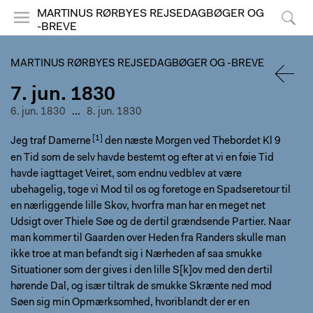
MARTINUS RØRBYES REJSEDAGBØGER OG
-BREVE
Menu
Søg
MARTINUS RØRBYES REJSEDAGBØGER OG -BREVE
7. jun. 1830
TILBA
6. jun. 1830
...
8. jun. 1830
Jeg traf
Damerne
den næste Morgen ved Thebordet Kl 9
en Tid som de selv havde bestemt og efter at vi en føie Tid
havde iagttaget Veiret, som endnu vedblev at være
ubehagelig, toge vi Mod til os og foretoge en Spadseretour til
en nærliggende lille Skov, hvorfra man har en meget net
Udsigt over Thiele Søe og de dertil grændsende Partier. Naar
man kommer til Gaarden over Heden fra Randers skulle man
ikke troe at man befandt sig i Nærheden af saa smukke
Situationer som der gives i den lille S[k]ov med den dertil
hørende Dal, og især tiltrak de smukke Skrænte ned mod
Søen sig min Opmærksomhed, hvoriblandt der er en