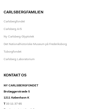
CARLSBERGFAMILIEN
Carlsbergfondet
Carlsberg A/S
Ny Carlsberg Glyptotek
Det Nationalhistoriske Museum på Frederiksborg
Tuborgfondet
Carlsberg Laboratorium
KONTAKT OS
NY CARLSBERGFONDET
Brolæggerstræde 5
1211 København K
T
33 11 37 65