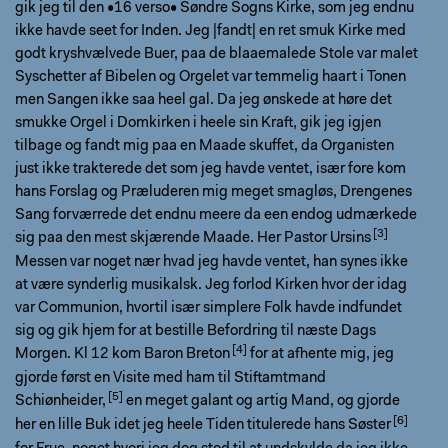
gik jeg til den •16 verso• Søndre Sogns Kirke, som jeg endnu
ikke havde seet for Inden. Jeg |fandt| en ret smuk Kirke med
godt kryshvælvede Buer, paa de blaaemalede Stole var malet
Syschetter af Bibelen og Orgelet var temmelig haart i Tonen
men Sangen ikke saa heel gal. Da jeg ønskede at høre det
smukke Orgel i Domkirken i heele sin Kraft, gik jeg igjen
tilbage og fandt mig paa en Maade skuffet, da Organisten
just ikke trakterede det som jeg havde ventet, især fore kom
hans Forslag og Præluderen mig meget smagløs, Drengenes
Sang forværrede det endnu meere da een endog udmærkede
sig paa den mest skjærende Maade. Her
Pastor Ursins
Messen var noget nær hvad jeg havde ventet, han synes ikke
at være synderlig musikalsk. Jeg forlod Kirken hvor der idag
var Communion, hvortil især simplere Folk havde indfundet
sig og gik hjem for at bestille Befordring til næste Dags
Morgen. Kl 12 kom
Baron Breton
for at afhente mig, jeg
gjorde først en Visite med ham til
Stiftamtmand
Schiønheider,
en meget galant og artig Mand, og gjorde
her en lille Buk idet jeg heele Tiden titulerede hans
Søster