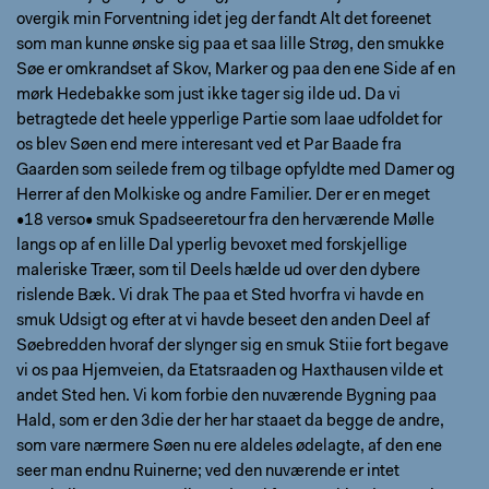
overgik min Forventning idet jeg der fandt Alt det foreenet
som man kunne ønske sig paa et saa lille Strøg, den smukke
Søe er omkrandset af Skov, Marker og paa den ene Side af en
mørk Hedebakke som just ikke tager sig ilde ud. Da vi
betragtede det heele ypperlige Partie som laae udfoldet for
os blev Søen end mere interesant ved et Par Baade fra
Gaarden som seilede frem og tilbage opfyldte med Damer og
Herrer af den Molkiske og andre Familier. Der er en meget
•18 verso• smuk Spadseeretour fra den herværende Mølle
langs op af en lille Dal yperlig bevoxet med forskjellige
maleriske Træer, som til Deels hælde ud over den dybere
rislende Bæk. Vi drak The paa et Sted hvorfra vi havde en
smuk Udsigt og efter at vi havde beseet den anden Deel af
Søebredden hvoraf der slynger sig en smuk Stiie fort begave
vi os paa Hjemveien, da Etatsraaden og Haxthausen vilde et
andet Sted hen. Vi kom forbie den nuværende Bygning paa
Hald, som er den 3die der her har staaet da begge de andre,
som vare nærmere Søen nu ere aldeles ødelagte, af den ene
seer man endnu Ruinerne; ved den nuværende er intet