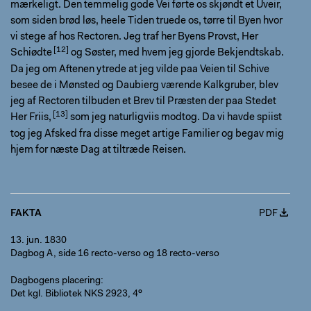
mærkeligt. Den temmelig gode Vei førte os skjøndt et Uveir,
som siden brød løs, heele Tiden truede os, tørre til Byen hvor
vi stege af hos Rectoren. Jeg traf her Byens Provst, Her
Schiødte
og Søster, med hvem jeg gjorde Bekjendtskab.
Da jeg om Aftenen ytrede at jeg vilde paa Veien til Schive
besee de i Mønsted og Daubierg værende Kalkgruber, blev
jeg af Rectoren tilbuden et Brev til Præsten der paa Stedet
Her
Friis,
som jeg naturligviis modtog. Da vi havde spiist
tog jeg Afsked fra disse meget artige Familier og begav mig
hjem for næste Dag at tiltræde Reisen.
FAKTA
PDF
13. jun. 1830
Dagbog A, side 16 recto-verso og 18 recto-verso
Dagbogens placering
Det kgl. Bibliotek NKS 2923, 4º