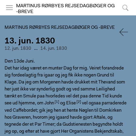
MARTINUS RØRBYES REJSEDAGBØGER OG
-BREVE
Menu
Søg
MARTINUS RØRBYES REJSEDAGBØGER OG -BREVE
13. jun. 1830
TILBA
12. jun. 1830
...
14. jun. 1830
Den 13de Juni.
Det har idag været en munter Dag for mig. Veiret forandrede
sig fordeelagtig fra igaar og jeg fik ikke nogen Grund til
Klage. Da jeg om Morgenen havde drukket mit Thevand som
her just ikke var synderlig godt og ved samme Leilighed
tænkt en Smule paa hvorledes vel det paa denne Tid kunde
see ud hjemme, om
John
og
Elise
vel ogsaa parraderede
ved Caffebordet; gik jeg hen at hente Nøglen til Domkirken
hos Graveren, hvorom jeg igaard havde gjort Aftale, og
tegnede der et Par Timer; da Gudstienesten begyndte holdt
jeg op, og efter at have gjort Her Organistens Bekjendtskab,