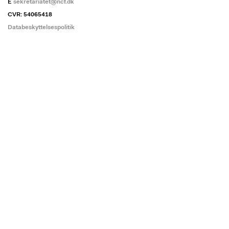
E
sekretariatet@ncf.dk
CVR: 54065418
Databeskyttelsespolitik