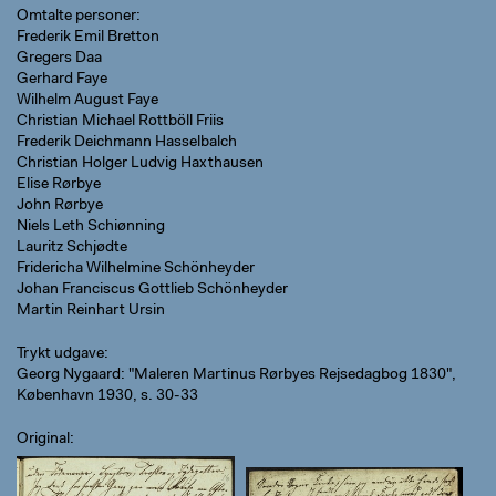
Omtalte personer
Frederik Emil Bretton
Gregers Daa
Gerhard Faye
Wilhelm August Faye
Christian Michael Rottböll Friis
Frederik Deichmann Hasselbalch
Christian Holger Ludvig Haxthausen
Elise Rørbye
John Rørbye
Niels Leth Schiønning
Lauritz Schjødte
Fridericha Wilhelmine Schönheyder
Johan Franciscus Gottlieb Schönheyder
Martin Reinhart Ursin
Trykt udgave
Georg Nygaard: "Maleren Martinus Rørbyes Rejsedagbog 1830",
København 1930, s. 30-33
Original