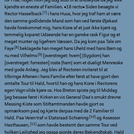
for Frue, noget hvori jeg dog stod til at undskylde da jeg ikke
kjendte en eneste af Familien. •18 recto• Siden besøgte vi
Rector Hasselback
i hans Huus, hvor jeg traf ham at være
den samme godlidende Mand som han ved første Øjekast
havde forekommet mig, hans Kone af et just ikke kjønt og
temmelig koparet Udseende har en ganske rask Figur og et
meget munter og ligefrem Væssen. Da jeg kom paa Tale om
Faye
beklagede han meget hans Uheld med hans Børn og
nu med
Vilhelms
[overstreget: hvem] |Sygdom| han
[overstreget: forresten] roste |ham| som et dueligt Menneske
med gode Anlæg. Jeg blev af Rectoren inviteret til at
tilbringe Aftenen i hans Familie efter først at have gjort den
omtalte Tour til Hald, hvortil han og hans Kone i Rectorens
egen Vogn vilde kjøre os. Hos Breton spiste jeg til Middag
|jeg besaae først i Kirken en vis General Daa’s smukt drevne
Messing Kiste som Stiftamtmanden havde gjort os
opmærksom paa| og kjørte derpaa med de 2 Familier til
Hald. Paa Veien traf vi
Etatsraad Schiøning
og
Assessor
Haxthausen,
som havde bestemt den samme Tour ved
hvilken Lejlighed jeg ogsaa gjorde deres Bekjendtskab. Hald